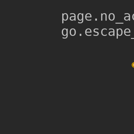
page.
no_a
go.escap